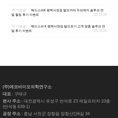
이전글
헤드스파K 평택서정점 탈모커버 두피케어 솔루션 연
25.12.10
말 힐링 후기 이벤트
다음글
헤드스파 K 평택서정점 탈모초기 고객 맞춤 솔루션 연
25.12.10
말 후기 이벤트
(주)에코바이오의학연구소
대표
: 구태규
본사 주소
: 대전광역시 유성구 반석로 23 제일프라자 10층
(반석동 639-1)
공장 주소
: 충남 서천군 장항읍 장항산단6길 34