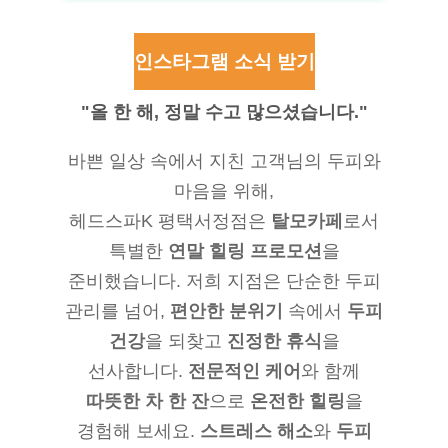
인스타그램 소식 받기
"올 한 해, 정말 수고 많으셨습니다."
바쁜 일상 속에서 지친 고객님의 두피와
마음을 위해,
헤드스파K 평택서정점은
탈모카페
로서
특별한
연말 힐링 프로모션
을
준비했습니다. 저희 지점은 단순한 두피
관리를 넘어,
편안한 분위기
속에서
두피
건강
을 되찾고
진정한 휴식
을
선사합니다.
전문적인 케어
와 함께
따뜻한 차 한 잔
으로
온전한 힐링
을
경험해 보세요.
스트레스 해소
와
두피