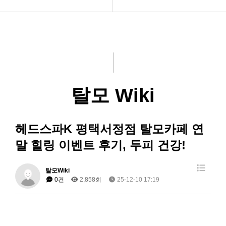
제품소개
SNS채널
미디어
언론보도
R&D
수상, MOU
탈모 Wiki
회사소개
Catalogues
생산인프라
홍보자료
헤드스파K 평택서정점 탈모카페 연
탈모 Wiki
말 힐링 이벤트 후기, 두피 건강!
탈모Wiki
0건
2,858회
25-12-10 17:19